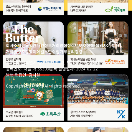
회사소개
이용약관
개인정보처리방침
청소년보호정책(책임자:문일요)
저작권보호정책
이메일무단수집거부
윤리강령
더버터
서울특별시 중구 무교로 32, 5층
02-3789-7861
등록번호: 서울 아 55309
등록·발행일자: 2024-02-22
발행·편집인: 김시원
Copyright by 더버터 All rights reserved.