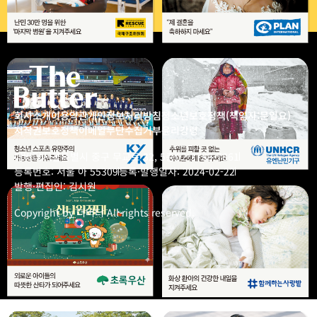
회사소개
이용약관
개인정보처리방침
청소년보호정책(책임자:문일요)
저작권보호정책
이메일무단수집거부
윤리강령
더버터
서울특별시 중구 무교로 32, 5층
02-3789-7861
등록번호: 서울 아 55309
등록·발행일자: 2024-02-22
발행·편집인: 김시원
Copyright by 더버터 All rights reserved.