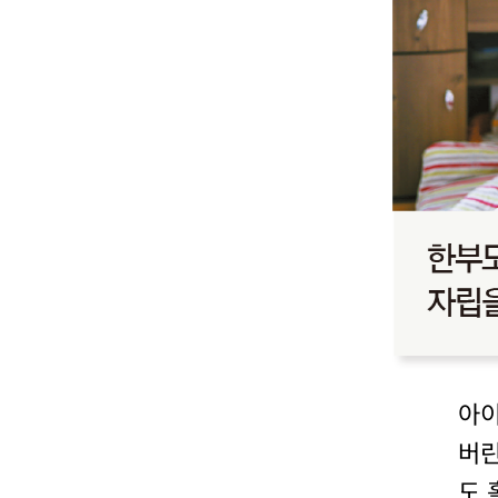
아이
버린
도 